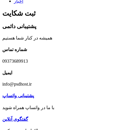
اخبار
ثبت شکایت
پشتیبانی دائمی
همیشه در کنار شما هستیم
شماره تماس
09373689913
ایمیل
info@psdhost.ir
پشتیبانی واتساپ
با ما در واتساپ همراه شوید
گفتگوی آنلاین